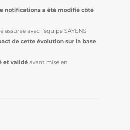
 notifications a été modifié côté
té assurée avec l’équipe SAYENS
pact de cette évolution sur la base
é et validé
avant mise en
reproductible à l'infini
 capacité de l’équipe GIBRALTAZ à :
voluer des plateformes existantes,