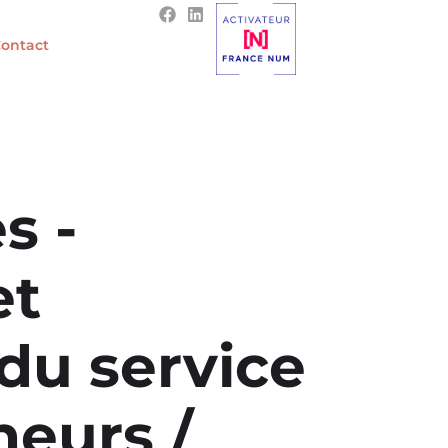
ontact
s -
et
 du service
heurs /