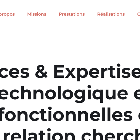
propos
Missions
Prestations
Réalisations
C
es & Expertise
technologique 
fonctionnelles
relation cherc