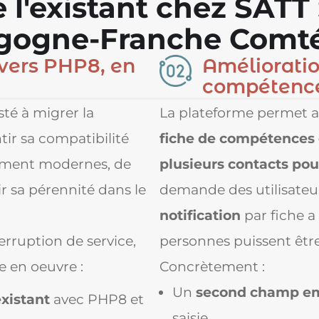
e l'existant chez SATT
rgogne-Franche Comt
vers PHP8, en
Amélioratio
compétence
té à migrer la
La plateforme permet a
ntir sa compatibilité
fiche de compétences 
ement modernes, de
plusieurs contacts pour
ir sa pérennité dans le
demande des utilisateu
notification
par fiche a
erruption de service,
personnes puissent être
 en oeuvre :
Concrètement :
Un
second champ em
xistant
avec PHP8 et
saisie