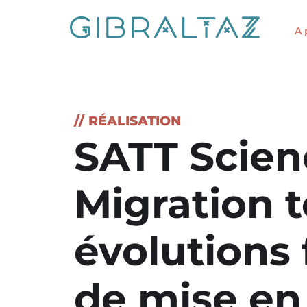
A 
// RÉALISATION
SATT Scienc
Migration 
évolutions 
de mise en 