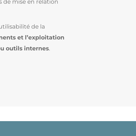
y compris si elles 
 de mise en relation
prestataires
Assurer une
migrat
ilisabilité de la
de service
ments et l’exploitation
Concevoir et déploy
u outils internes
.
sur-mesure en tenan
existante
Collaborer efficac