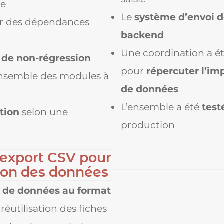
se
Le
système d’envoi de
ur des dépendances
backend
Une coordination a é
s de non-régression
pour
répercuter l’im
l’ensemble des modules à
de données
L’ensemble a été
test
tion
selon une
production
'export CSV pour
Une prestation 
ation des données
Ce projet illustre la
n de données au format
Maintenir et faire é
 réutilisation des fiches