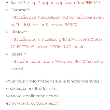
Safari™ :
http://support.apple.com/kb/PH5042
,
Chrome™
:
http://support.google.com/chrome/bin/answer.
py?hl=fr&hlrm=en&answer=95647
,
Firefox™
:
http://support.mozilla.org/fr/kb/Activer%20et%
20d%C3%A9sactiver%20les%20cookies
,
Opera™
:
http://help.opera.com/Windows/10.20/fr/cookie
s.html
.
Pour plus d’informations sur le fonctionnent les
cookies, consultez les sites
www.youronlinechoices.eu
et
www.allaboutcookies.org
.